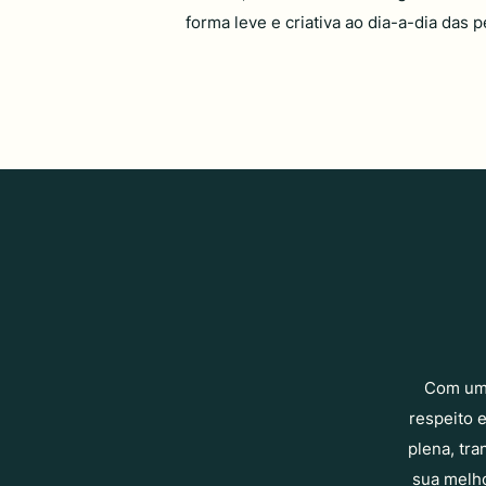
forma leve e criativa ao dia-a-dia das 
Com uma
respeito e
plena, tr
sua melho