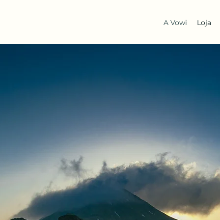
A Vowi
Loja