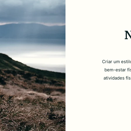
N
Criar um estil
bem-estar fí
atividades fí